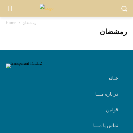
رمشضان
Home
رمشضان
خـانه
در باره مـــا
قوانین
تماس با مـــا