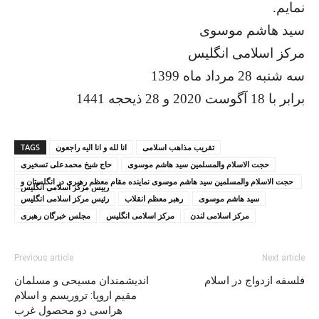
نمایم.
سید هاشم موسوی
مرکز اسلامی انگلیس
سه شنبه 28 مرداد ماه 1399
برابر با 18 آگوست 2020 و 28 ذیحجه 1441
تقریب مذاهب اسلامی
انا لله و انا الیه راجعون
TAGS
حجت الاسلام والمسلمين سید هاشم موسوی
حاج شیخ محمدعلی تسخیری
حجت الاسلام والمسلمين سید هاشم موسوی نماینده مقام معظم رهبری در انگلستان و
رییس مرکز اسلامی انگلیس
سید هاشم موسوی
رهبر معظم انقلاب
رئیس مرکز اسلامی انگلیس
مرکز اسلامی لندن
مرکز اسلامی انگلیس
مجلس خبرگان رهبری
Previous article
Next article
فلسفه ازدواج در اسلام
اندیشمندان مسیحی و مسلمان
مقیم اروپا: تروریسم و اسلام
هراسی دو محصول غرب