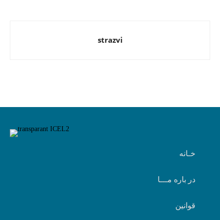
strazvi
خـانه
در باره مـــا
قوانین