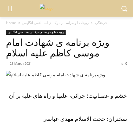
فرهنگی
رویدادها و مراســم مرکـــز اســـلامی انگلیس
Home
رویدادها و مراســم مرکـــز اســـلامی انگلیس
ویژه برنامه ی شهادت امام
موسی کاظم علیه اسلام
-
28 March 2021
0
خشم و عصبانیت؛ چرائی، علتها و راه های غلبه بر آن
سخنران: حجت الاسلام مهدی عباسی