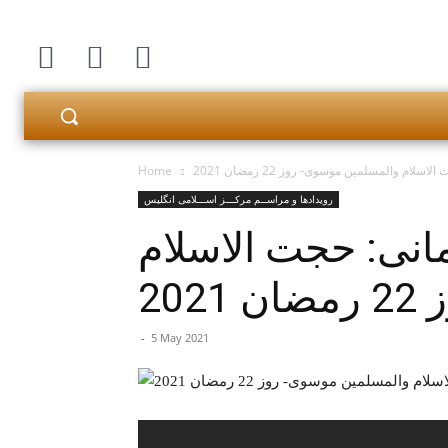
ام والمسلمین موسوی- روز 22 رمضان 2021
Home
رویدادها و مراســم مرکـــز اســـلامی انگلیس
مانی: حجت الاسلام
20
-
5 May 2021