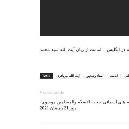
ینده ولی فقیه در انگلیس – امامت از زبان آیت الله سید محمد
انی
امامت
استاد وحیدپور
آیت الله میرباقری
TAGS
Previous article
یام های آسمانی: حجت الاسلام والمسلمین موسوی-
روز 21 رمضان 2021