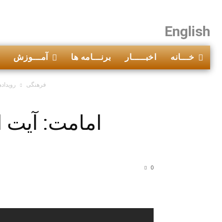
English
خـــانه
اخبـــــار
برنـــامه ها
آمـــوزش
فرهنگی
رویداده
امامت: آیت ا
0