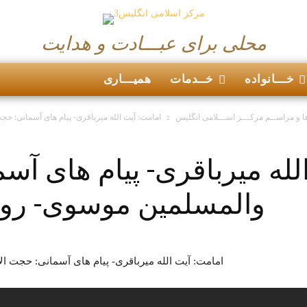
محلی برای عبـــادت و هدایت
خـــانواده
خــدمات
همیـــاری
ا و مراســم مرکـــز اســـلامی انگلیس
امامت: آیت الله میرباقری- پیام های آسمانی: حجت الاسل
لله میرباقری- پیام های آس
والمسلمین موسوی- روز 22 رمضان 21