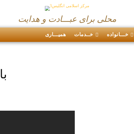
محلی برای عبـــادت و هدایت
خـــانواده
خــدمات
همیـــاری
با