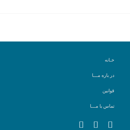
خـانه
در باره مـــا
قوانین
تماس با مـــا