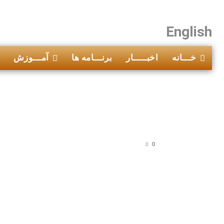
English
خـــانه
اخبـــــار
برنـــامه ها
آمـــوزش
0