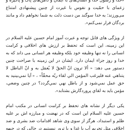
«خدا و رسول خدا و انسان‌های با ایمان و دامن‌های پاک و پاکیزه و
زعمای با حمّیت و نفوس با غیرت از چنین پیشنهادی امتناع
می‌ورزند؛ به خدا سوگند من دست ذلت به شما نخواهم داد و مانند
بردگان فرار نمی‌کنم‌».
از ویژگی های قابل توجه و عبرت آموز امام حسین علیه السلام در
این زمینه، این است که تحفظ بر ارزش های اخلاقی و کرامت
انسانی را نه تنها وظیفه خود بلکه وظيفه هر انسانی می داند که به
خدا و روز جزاء ایمان دارد. ایشان در این زمینه با صراحت چنین
دستور می دهد: « ألا ترون انّ الحقّ لا يُعمَل به و انّ الباطل لا
يتناهي عنه فليرغب المؤمن الي لقاء ربّه محقّاً» ، « آيا نمي‌بينيد به
حق عمل نمي‌شود و از باطل نهي نمي‌گردد؟ در چنين وضعي،
مؤمن بايد به لقاي پروردگارش بشتابد».
یکی دیگر از نشانه های تحفظ بر کرامت انسانی در مکتب امام
حسین علیه السلام این است که در نهضت و مبارزه اش بر علیه
ظلم و استبداد، هرگز از سوی وی شاهد اقدامات ضد بشری و ضد
اخلاقی مثل تحریم آب یا غذا و یا ترور نیستیم در حالی که در جبهه