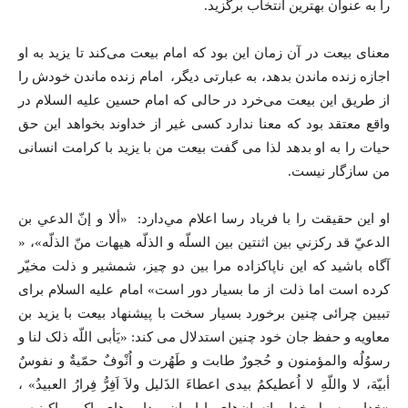
را به عنوان بهترين انتخاب برگزيد.
معنای بیعت در آن زمان این بود که امام بیعت می‌کند تا یزید به او
اجازه زنده ماندن بدهد، به عبارتی دیگر، امام زنده ماندن خودش را
از طریق این بیعت می‌خرد در حالی که امام حسین علیه السلام در
واقع معتقد بود که معنا ندارد کسی غیر از خداوند بخواهد این حق
حیات را به او بدهد لذا می گفت بیعت من با یزید با کرامت انسانی
من سازگار نیست.
او اين حقيقت را با فرياد رسا اعلام مي‌دارد: «ألا و إنّ الدعي بن
الدعيّ قد ركزني بين اثنتين بين السلّه و الذلّه هيهات منّ الذلّه»، «
آگاه باشید که این ناپاكزاده مرا بين دو چيز، شمشير و ذلت مخيّر
كرده است اما ذلت از ما بسيار دور است» امام علیه السلام برای
تبیین چرائی چنین برخورد بسیار سخت با پیشنهاد بیعت با یزید بن
معاویه و حفظ جان خود چنین استدلال می کند: «یَأبی اللّه ذلک لنا و
رسوُلُه والمؤمنون و حُجورٌ طابت و طَهُرت و اُنْوف‌ٌ حمّیة‌ٌ و نفوس‌ٌ
أبیّة، لا واللّه‌ِ لا اُعطیکم‌ُ بیدی اعطاءَ الذَلیل ولاَ اَفِرُّ فِرارُ العبید‌ُ» ،