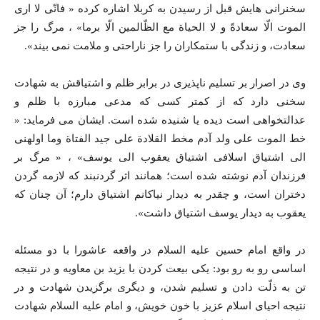
سخنرانی هایش قبل از رسیدن به کربلا اشاره کرده « فانّی لا اری
الموت الّا سعادةً و لا الحیاة مع الظّالمین الّا برما» ، مرگ را جز
سعادت، و زندگی با ستمکاران را جز ناراحتی و ملامت نمی بیند».
وی در اصرار بر تسلیم ناپذیری در برابر ظلم و اشتیاقش به شهادت
سخنی دارد که از کمتر کسی که مدعی مبارزه با ظلم و
عدالتخواهی است دیده یا شنیده شده است. ایشان می فرماید: «
خط الموت علی ولد آدم مخط القلادة علی جید الفتاة وما اولهنی
الی اشتیاق اسلافی اشتیاق یعقوب الی یوسف» ، « مرگ بر
فرزندان آدم نوشته شده است؛ همانند اثر گردنبند که لازمه گردن
دختران است، و چقدر به دیدار نیاکانم اشتیاق دارم؛ آن چنان که
یعقوب به دیدار یوسف اشتیاق داشت».
در واقع امام حسين علیه السلام در واقعه عاشورا با دو مسئله
اساسی رو به رو بود: یكی بیعت کردن با یزید بن معاویه و در نتیجه
تن به ذلّت دادن و تسليم شدن، و ديگری برگزيدن شهادت و در
نتیجه احیای اسلام عزیز با خون خویش، و امام علیه السلام شهادت