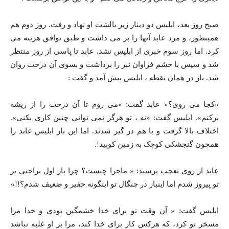
صبح روز بعد، ابلیس دو دینار زیر بالشت او نهاد و رفت. روز دوم هم
همینطور، و مرد عابد آنها را بر می داشت و طبق توافق هزینه می
کرد. اما روز سوم خبری از ابلیس نشد. عابد تا پاسی از روز منتظر
شد و سپس با خشم فراوان تبر را برداشت و بسوی آن درخت روان
شد. باز در همان نقطه ، ابلیس پیش آمد و گفت :
«کجا می روی؟» عابد گفت: «می روم تا آن درخت را از ریشه
برکنم». ابلیس گفت: «نه ، تو هرگز نمی توانی چنین کاری بکنی».
اختلاف بالا گرفت و با هم در گیر شدند. اما این بار ابلیس عابد را
همچون گنجشکی کوچک به زمین کوبید!.
عابد از روی تعجب پرسید: « ماجرا چیست؟ چرا بار اول براحتی بر
تو پیروز شدم اما اینبار در چنگال تو اینگونه حقیر و ضعیف شدم؟!!»
ابلیس گفت: « آن وقت تو برای خدا خشمگین بودی و خدا مرا
مسخر تو کرد، که هرکس کار برای خدا کند، مرا بر او غلبه نباشد