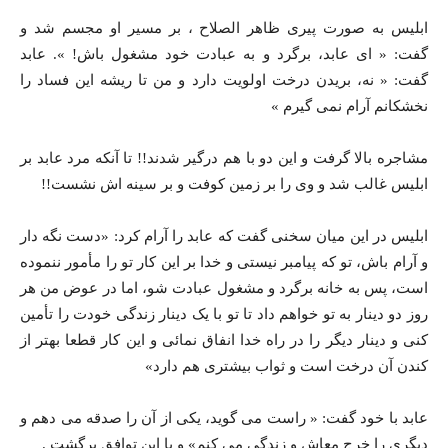
ابلیس به صورت پیری ظاهر الصلاح ، بر مسیر او مجسم شد و
گفت: « ای عابد، برگرد و به عبادت خود مشغول باش! ». عابد
گفت: « نه، بریدن درخت اولویت دارد و من تا ریشه این فساد را
نخشکانم آرام نمی گیرم »
مشاجره بالا گرفت و این دو با هم درگیر شدند!! تا آنکه مرد عابد بر
ابلیس غالب شد و وی را بر زمین کوفت و بر سینه اش نشست!!
ابلیس در این میان سخنی گفت که عابد را آرام کرد: «دست نگه دار
و آرام باش، تو که پیامبر نیستی و خدا بر این کار تو را مأمور ننموده
است، پس به خانه برگرد و مشغول عبادت شو، اما در عوض من هر
روز دو دینار به تو خواهم داد تا تو با یک دینار زندگی خودت را تأمین
کنی و دینار دیگر را در راه خدا انفاق نمائی و این کار قطعا بهتر از
کندن آن درخت است و ثواب بیشتری هم دارد»
عابد با خود گفت: « راست می گوید، یکی از آن را صدقه می دهم و
دیگری را خرج معاش و زندگی می کنم» و با این توافق برگشت .