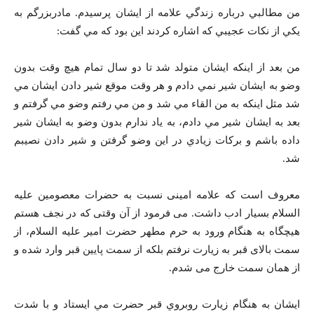
من مطالبي درباره زندگي علامه از ايشان پرسيدم. مادربزرگم به
يکي از نکات عجيبي که اشاره کردند اين بود که مي گفت:
من بعد از اينکه ايشان متولد شد تا دو سال تمام هيچ وقت بدون
وضو به ايشان شير نمي دادم و هر وقت موقع شير دادن ايشان مي
شد مثل اينکه به من القاء مي شد و من مي رفتم وضو مي گرفتم و
بعد به ايشان شير مي دادم، به ياد ندارم بدون وضو به ايشان شير
داده باشم و برکات زيادي در اين وضو گرفتن و شير دادن نصيبم
شد.
معروف است که علامه امینی نسبت به حضرات معصومين عليه
السلام بسيار ادب داشت. می فرمود از آن وقتی که در نجف هستم
هیچگاه به هنگام ورود به حرم مطهر حضرت امیر علیه السلام، از
سمت بالای قبر به زیارت نرفتم بلکه از سمت پايين قبر وارد شده و
از همان سمت خارج می شدم.
ایشان به هنگام زیارت روبروي قبر حضرت مي ايستاد و با شدت