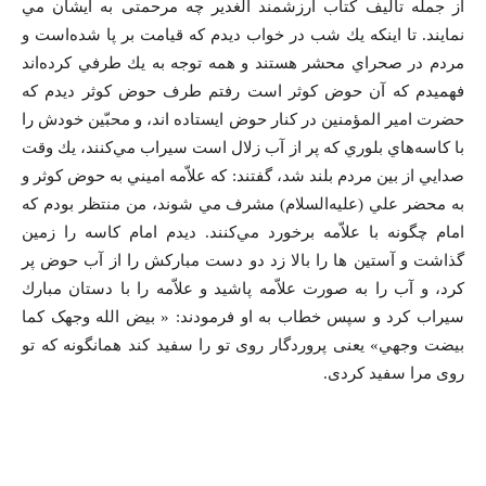
از جمله تألیف کتاب ارزشمند الغدیر چه مرحمتی به ایشان مي
نمايند. تا اينكه يك شب در خواب ديدم كه قيامت بر پا شده‌است و
مردم در صحراي محشر هستند و همه توجه به يك طرفي كرده‌اند
فهميدم كه آن حوض كوثر است رفتم طرف حوض كوثر ديدم كه
حضرت امير المؤمنين در كنار حوض ايستاده اند، و محبّين خودش را
با كاسه‌هاي بلوري كه پر از آب زلال است سيراب مي‌كنند، يك وقت
صدايي از بين مردم بلند شد، گفتند: كه علاّمه اميني به حوض كوثر و
به محضر علي (عليه‌السلام) مشرف مي شوند، من منتظر بودم كه
امام چگونه با علاّمه برخورد مي‌كنند. ديدم امام كاسه را زمين
گذاشت و آستین ها را بالا زد دو دست مباركش را از آب حوض پر
كرد، و آب را به صورت علاّمه پاشيد و علاّمه را با دستان مبارك
سيراب كرد و سپس خطاب به او فرمودند: « بيض الله وجهک کما
بيضت وجهي» یعنی پروردگار روی تو را سفيد کند همانگونه که تو
روی مرا سفيد کردی.