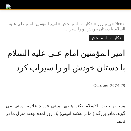
Home
پیام روز
حکایات الهام بخش
امیر المؤمنین امام علی علیه
السلام با دستان خودش او را سیراب...
حکایات الهام بخش
امیر المؤمنین امام علی علیه السلام
با دستان خودش او را سیراب کرد
29 October 2024
مرحوم حجت الاسلام دکتر هادي اميني فرزند علامه اميني مي
گويد: مادر بزرگم ( مادر علامه اميني) يک روز آمده بودند منزل ما در
نجف.