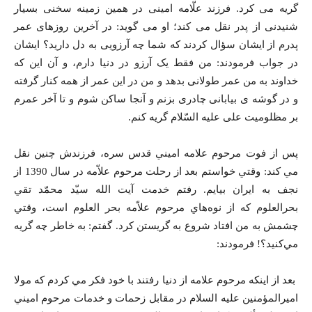
گريه می کرد. فرزند علّامه امینی در همین زمینه سخنی بسیار
شنیدنی از پدر نقل می کند؛ او می گوید: در آخرین روزهای عمر
پدرم از ایشان سؤال کردند که شما چه آرزویی به دل دارید؟ ایشان
در جواب فرمودند: من فقط یک آرزو در دنیا دارم، و آن این که
خداوند به من عمر طولانی بدهد و من در این عمر از همه کنار گرفته
و در گوشه ی بیابانی چادری بزنم و آنجا ساکن شوم و تا آخر عمرم
بر مظلومیت علی علیه السّلام گریه کنم.
پس از فوت مرحوم علامه اميني قدس سره، فرزندش چنین نقل
مي کند: وقتي خواستم بعد از رحلت مرحوم علاّمه در سال 1390 از
نجف به ايران بيايم. رفتم خدمت آيت الله سيّد محمّد تقي
بحرالعلوم كه از نوه‌هاي مرحوم علاّمه بحر العلوم است، وقتي
چشمش به من افتاد شروع به گریستن كرد. گفتم: به خاطر چه گريه
مي‌كنيد؟! فرمودند:
بعد از اينكه مرحوم علامه از دنیا رفتند با خود فكر مي كردم كه مولا
اميرالمؤمنين عليه السلام در مقابل زحمات و خدمات مرحوم اميني