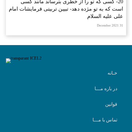
20- کسی که تو را از خطری بترساند مانند کسی
است که به تو مژده دهد- تبیین تربیتی فرمایشات امام
علی علیه السلام
31 December 2021
خـانه
در باره مـــا
قوانین
تماس با مـــا