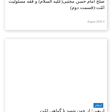
صلح امام حسن مجتبی(علیه السلام) و فقه مسئولیت
امّت-(قسمت دوم)
4 August 2026
اسلام
اربعین؛ از خونِ شهید تا گواهیِ امّت