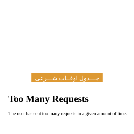
جـــدول اوقــات شـــرعی