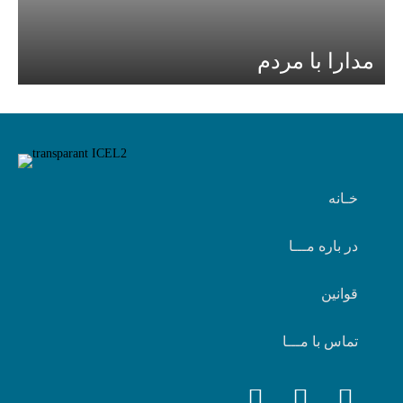
مدارا با مردم
خـانه
در باره مـــا
قوانین
تماس با مـــا