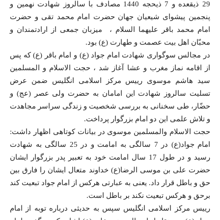
29 ذیقعده و 7 ذیحجه 1440 مصادف با سالروز شهادت نهمین و
پنجمين پيشوای شيعيان جهان حضرت امام محمد تقی و حضرت
امام محمد باقر علیهما السلام ، ميزبان جمعی از ارادتمندان و
محبّان اهل بيت عصمت و طهارت (ع) بود.
در مجالس سوگواری شهادت امام جواد (ع) و امام باقر (ع) که پس
از اقامه نماز مغرب و عشا آغاز شد ، حجت الاسلام و المسلمين
سید هاشم موسوی رییس مرکز اسلامی انگلیس ضمن عرض
تسليت سالروز شهادت این امامان به حضرت ولی عصر (عج) و
حضّار، طی سخنانی به بررسی شخصيت و زندگی سراسر مجاهدت
و تلاش علمی این دو امام بزرگوار پرداخت.
حجت الاسلام والمسلمين موسوی در بیانات کوتاهی اظهار داشت:
امام جواد(ع) در 7 سالگی به امامت و در 25 سالگی به شهادت
رسید و در طول 17 سال امامت خود به تعبیر پدر بزرگوار ایشان
حضرت علی بن موسی الرضا(ع) خداوند متعال ایشان را فارق بین
حق و باطل قرار داد. یعنی به عبارتی هرکس از امام جواد تبعیت کند
برحق و هرکس تبعیت نکند بر باطل است.
رییس مرکز اسلامی انگلیس سپس به حدیثی درباره توبه از امام