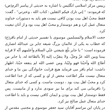
رییس مرکز اسلامی انگلیس با اشاره به حدیثی از پیامبر اکرم(ص)
که فرمودند: ” إني تارك فيكم الثقلين : كتاب الله ، وعترتي” ، گفت:
فقط محبّ اهل بیت بودن کافی نیست هم باید به دستورات خداوند
متعال عمل کرد و هم دوستدار و محبّ اهل بیت بود و از آنان تبعیت
کرد.
حجت الاسلام والمسلمين موسوی با تفسیر حدیثی از امام باقر(ع)
که خطاب به يکی از عالمان بزرگ شیعه جابر بن عبدالله انصاری
فرموده است: ” يا جابر بلّغ شيعتي عنّي السلام وأعلمهم أنّه لا قرابة
بيننا وبين الله عزّ وجلّ، ولا يتقرَّب إليه إلاّ بالطاعة له، يا جابر من
أطاع الله وأحبّنا فهو وليّنا، ومن عصى الله لم ينفعه حبّنا، اظهار
داشت: امام باقر می فرماید هیچ قرابت خانوادگی بین ما و خدای
متعال نیست مگر اطاعت محض از او. و کسی که از خدا اطاعت
کرد و محبّ اهل بیت بود ، دوست ماست. و کسی که خدای متعال
را نافرمانی می کند برای ما نیز سودی ندارد و از مانیست. پس
فقط دوستدار اهل بیت بودن و ایمان کافی نیست و باید با اطاعت
خدای متعال عمل صالح نیز کرد.
در پايان اين مراسم آقایان سید جعفر موسوی و مجتبی مقدس از