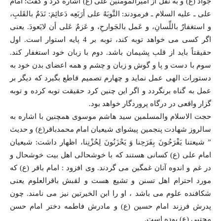
جواد (ع) و به نقل از امیرالمومنین علی (ع) اشاره کرد و گفت: امام
علی ـ علیه السلام ـ فرمودند: التَّوبَهُ علی أرَبَعِه دَعائِمَ: نَدَمٌ بالقَلبِ،
و استغفارٌ باللِّسانِ، و عَمل بالجَوارحِ، و عَزمٌ عَلی أن لایَعودَ. یعنی
اگر کسی می خواهد توبه کند، توبه بر 4 پایه استوار است. اول
حقیقتاً باید از قلب پشیمان باشد. دوم با زبان خود استغفار کند.
سوم با دست و پا و گوش و زبان و چشم و همه اعضای بدن خود به
دستورات الهی عمل نماید و چهارم تصمیم قاطع بگیرد که دیگر بر
عمل به گناه برنگردد و اگر این چنین کرد حقیقت توبه کرده و توبه
گزار واقعی در درگاه پروردگار خواهد بود.
حجت الاسلام والمسلمین سید هاشم موسوی همچنین با اشاره به
سالروز شهادت پنجمین پیشوای شیعیان امام محمدباقر(ع) و حدیث
” شیعتنا یَفْرَحُونَ بِفَرَحِنا وَ یَحْزَنُونَ لِحُزْنِنا، اظهار داشت: شیعیان
امام علی (ع) کسانی هستند که با خوشحالی اهل بیت خوشحال و
در غم و اندوه آنان غمگین می گردند. وی افزود : امام باقر (ع) که
مورد احترام اهل تسنن و تشیع هست و لقبش باقرالعلوم یعنی
شکافنده علوم می باشد ، او را ابن الخیرتین نیز می نامند. چون
پدرش فرزند امام حسین (ع) و مادرش فاطمه دختر امام حسن
مجتبی (ع) بوده است.