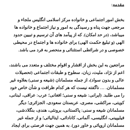
مقدمه
:
بخش امور اجتماعی و خانواده مرکز اسلامی انگليس ملجاء و
مرجعی جهت پناه و رسيدگی به امور و نياز اجتماع و خانواده ها
ميباشد، (در حد امکان). که از پيآمد های آن ترسيم و تبيين حدود
الهی (و تبليغ حکمت الهی) برای خانواده ها و اجتماع در محيطی
خصوصی و در شرائطی استثنائی و منحصر به فرد می باشد.
مراجعین به اين بخش از اقشار و اقوام مختلف و متعدد می باشند،
اعم از نژاد، مليت، زبان، سطوح و طبقات اجتماعی (تحصيلات
عالی و بدون سواد)، از جمله مسلمانان (شيعه و سنی) بعلاوه غير
مسلمانان. … ناگفته نيست که هر کدام ظرافت و شأن خاص خود
را می طلبد. (ايرانی: شيعه و سنی؛ افغانی؛ عرب: عراقی، لبنانی،
کويتی، مراکشی، مصری، عربستان سعودی، الجزائری؛ ديگر
مسلمانان شيعه و سنی: پاکستانی، برونئی، هندی، بنگلادشی،
فيليپينی، انگليسی، آلمانی، کانادائی، ايتاليائی؛ و از جمله غير
مسلمانان اروپائی و خاور دور). به همین جهت فرصتی برای ایجاد