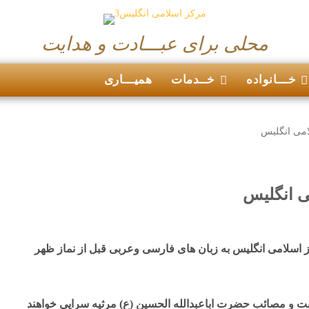
محلی برای عبـــادت و هدایت
خـــانواده
خــدمات
همیـــاری
امی انگلیس
ی انگلیس
ز اسلامی انگلیس به زبان های فارسی وعربی قبل از نماز ظهر
ت و مصائب حضرت اباعبدالله الحسین (ع) مرثیه سرایی خواهند