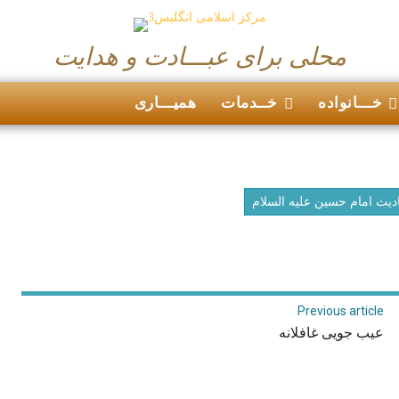
محلی برای عبـــادت و هدایت
خـــانواده
خــدمات
همیـــاری
دیث امام حسین علیه السلام
Previous article
عیب جویی غافلانه