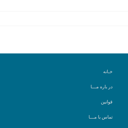
خـانه
در باره مـــا
قوانین
تماس با مـــا