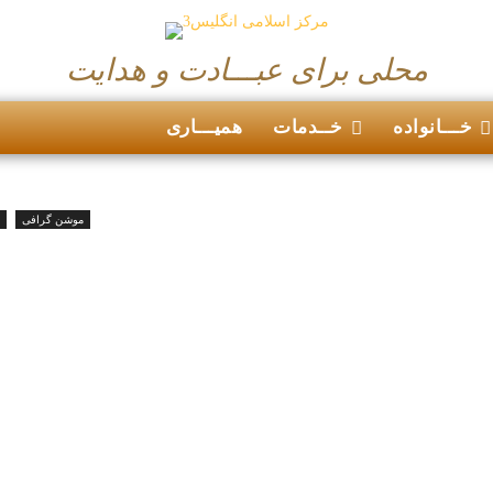
محلی برای عبـــادت و هدایت
خـــانواده
خــدمات
همیـــاری
موشن گرافی