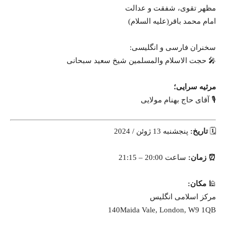
مظهر تقوی، شفقت و عدالت
امام محمد باقر(علیه السلام)
سخنران فارسی و انگلیسی:
🎤 حجت الاسلام والمسلمین شیخ سعید سبحانی
مرثیه سرایی؛
🎙 آقای حاج بهنام مولایی
🗓
تاریخ:
پنجشنبه 13 ژوئن / 2024
⏰
زمان:
ساعت 20:00 – 21:15
🕌
مکان:
مرکز اسلامی انگلیس
140Maida Vale, London, W9 1QB