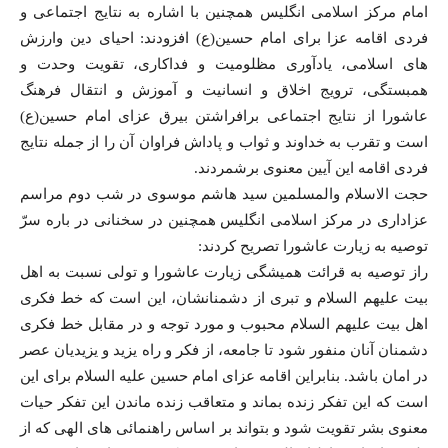
امام مرکز اسلامی انگلیس همچنین با اشاره به نتایج اجتماعی و
فردی اقامه عزا برای امام حسین(ع) افزودند: احیای دین وارزش
های اسلامی، یادآوری مظلومیت و فداکاری، تقویت وحدت و
همبستگی، ترویج اخلاق و انسانیت و آموزش و انتقال فرهنگ
عاشورا از نتایج اجتماعی برافراشتن بیرق عزای امام حسین(ع)
است و تقرب به خداوند و ثواب و پاداش فراوان آن را از جمله نتایج
فردی اقامه این آیین معنوی برشمردند.
حجت الاسلام والمسلمین سید هاشم موسوی در شب دوم مراسم
عزاداری در مرکز اسلامی انگلیس همچنین در سخنانی در باره سرّ
توصيه به زيارت عاشورا تصریح کردند:
راز توصیه به قرائت همیشگی زیارت عاشورا و تولی نسبت به اهل
بیت علیهم السلام و تبری از دشمنانشان، این است که خط فکری
اهل بیت علیهم السلام محبوب و مورد توجه و در مقابل خط فکری
دشمنان آنان منفور شود تا جامعه، از فکر و راه یزید و یزیدیان عصر
در امان باشد. بنابراین اقامه عزای امام حسین علیه السلام برای این
است که این تفکر زنده بماند و متعاقب زنده ماندن این تفکر حیات
معنوی بشر تقویت شود و بتواند بر اساس راهنمائی های الهی که از