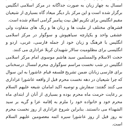
امسال به چهار زبان به صورت جداگانه در مرکز اسلامی انگلیس
برگزار شده است و این مرکز بار دیگر میعاد گاه بسیاری از شیعیان
مقیم انگلیس برای تکریم اهل بیت پیامبر گرامی اسلام شده است.
قشرهای مختلف از ملیت ها و زبان ها و رنگ های متفاوت ولی
عشقی واحد و یکپارچه سیاهپوش و سوگوار در مرکز اسلامی
انگلیس با فرهنگ و زبان خود از جمله فارسی، عربی، اردو و
انگلیسی برای مظلومیت سالار شهیدان کربلا عزاداری می کنند.
حجت الاسلام والمسلمین سید هاشم موسوی امام مرکز اسلامی
انگلیس در شب نخست مراسم سوگواری محرم امسال درسخنانی
برای فارسی زبانان ضمن تشریح فلسفه قیام عاشورا به این سوال
که چرا شیعیان در دهه نخست محرم قبل از واقعه عاشورا عزاداری
می کنند گفتند: سفارش و توصیه اکید امامان شیعه علیهم السلام
بر رعایت حرمت ماه محرم بوده و بسیاری از آنان از ابتدای ماه
محرم خود و خانواده خود را ملزم به إقامه عزا و گریه بر سید
الشهداء می دانستند. بنابراین شروع عزاداری از روز نخست محرم
نه روز قبل از روز عاشورا سیره ائمه معصومین علیهم السلام
است.