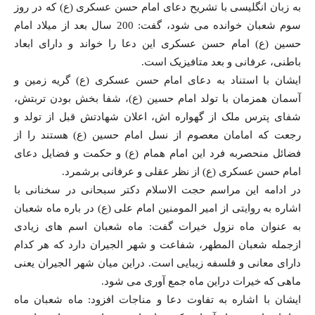
به زبان انگلیسی با تشریح دعای امام حسن عسکری (ع) که در روز
سوم شعبان خوانده می شود، گفت: 200 سال بعد از میلاد امام
حسین (ع) امام حسن عسکری این دعا را خواند و دارای ابعاد
باطنی، عرفانی و بعد متافیزیک است.
ایشان با استناد به دعای امام حسن عسکری (ع) گریه زمین و
آسمان همزمان با تولد امام حسین (ع)، شفا بخش بودن تربتش،
شفای پترس ملک از گهواره اش، اعلان شهادتش قبل از تولد و
رجعت که امامان معصوم از نسل امام حسین (ع) هستند را از
فضائل منحصربه فرد این امام همام (ع) و حکمت و فضایل دعای
امام حسن عسکری (ع) از نظر عقلی و عرفانی برشمرد.
در ادامه این مراسم حجت الاسلام دکتر سبحانی در سخنانی با
اشاره به روایتی از امیر المومنین امام علی (ع) در باره ماه شعبان
به عنوان ماه نزول خیرات گفت: ماه شعبان اسم های زیادی
ازجمله شعبان المطهر، شفاعت و شهر الجیران دارد که هر کدام
دارای معانی و فلسفه زیبایی است. دراین میان شهر الجیران یعنی
ماهی که خیرات دراین ماه جمع آوری می شود.
ایشان با اشاره به تفاوت دعا و مناجات افزود: ماه شعبان ماه