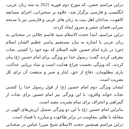
دراین مراسم جشن، که مورخ دوم فوریه 2025 به سه زبان عربی،
انگلیسی و فارسی برگزار شد، علاوه بر سخنرانی، اجرای مسابقه
کاهوت، مداحان اهل بیت به زبان های عربی و فارسی نیز با مدیحه
سرایی فضای جشن و سرور ایجاد کردند.
دراین مراسم، ابتدا حجت الاسلام سید قاسم جلالی در سخنانی به
زبان عربی با اشاره به بیان مستقیم پیامبر عظیم الشان اسلام
(ص) در باره امام حسین علیه السلام که نوه خود را کشتی نجات
معرفی کردند گفت: رسول خدا دو ویژگی برای امام حسین (ع) بیان
کردند، که ویژگی نخست چراغ هدایت است و نماد برپایی عدالت،
یاری مظلومان، دفاع از حق، ایثار و صبر و منفعت آن برای کل
بشریت است.
ایشان ویژگی دوم امام حسین (ع) از قول رسول خدا را کشتی
نجات خواند وافزود: با این ویژگی نیز امام حسین برای نجات از
گمراهی و انحراف برای تمام بشریت مفید است.
بنابراین امام حسین (ع) با این دو ویژگی سمبل ارزش‌های الهی در
مقابله با ظلم، مقاومت در برابر طاغوت و مبارزه با فساد است.
دراین مراسم همچنین حجت الاسلام شیخ میرزا عباس در سخنانی