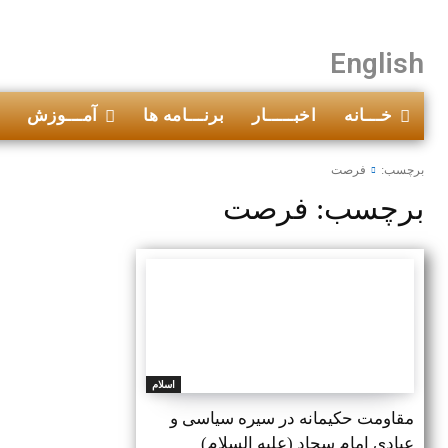
English
خـــانه
اخبـــــار
برنـــامه ها
آمـــوزش
برچسب:
فرصت
برچسب:
فرصت
اسلام
مقاومت حکیمانه در سیره سیاسی و
عبادی امام سجاد (علیه السلام)