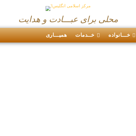
محلی برای عبـــادت و هدایت
خـــانواده
خــدمات
همیـــاری