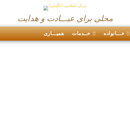
محلی برای عبـــادت و هدایت
خـــانواده
خــدمات
همیـــاری