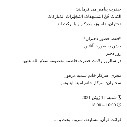
حضرت پیامبر می فرمایند:
البَناتُ هُنَّ المُشفِقاتُ المُجَهِّزاتُ المُبارَكاتُ
دختران، دلسوز، مددکار و با برکت اند.
*فقط حضور دختران*
جشن به صورت آنلاین
روز دختر
در سالروز ولادت حضرت فاطمه معصومه سلام الله علیها
مجری: سرکار خانم سمیه مرهون
سخنران: سرکار خانم امینه اینلوئس
🗓️ شنبه, 12 ژوئن 2021
🕓 16:00 – 18:00
قرائت قرآن، مسابقه، سرود، بحث و …