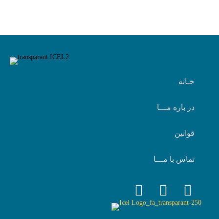
خـانه
در باره مـــا
قوانین
تماس با مـــا