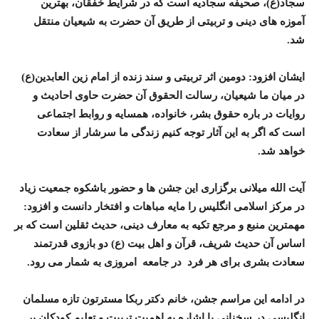
سجاد(ع)، صحیفه سجادیه است که در شرایط خفقان، بهترین
آموزه های دینی و تربیتی از طریق آن حضرت به شیعیان منتقل
شد.
ایشان افزود: دومین اثر تربیتی و سند زنده از امام زین العابدین(ع)
در میان ما شیعیان، رسالت الحقوق آن حضرت حاوی احادیث و
روایات در باره حقوق بشر، خانواده، همسایه و روابط اجتماعی
است که اگر به این آثار توجه کنیم زندگی ما سرشار از سعادت
خواهد شد.
آیت الله میلانی برگزاری این جشن ها و حضور باشکوه جمعیت زیاد
در مرکز اسلامی انگلیس را مایه مباهات و افتخار دانست و افزود:
مهمترین منبع و مرجع تکیه به معارف دینی، حدیث ثقلین است که بر
اساس آن حدیث شریف، قرآن و اهل بیت (ع) دو بازوی قدرتمند
سعادت بشری برای هر فرد در جامعه امروزی به شمار می رود.
در ادامه این مراسم جشن، خانم دکتر ربکا مسترتون تازه مسلمان
انگلیسی در سخنانی با اشاره به اهمیت تربیت و تعلیم کودکان بر