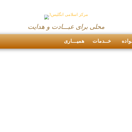
محلی برای عبـــادت و هدایت
واده
خــدمات
همیـــاری