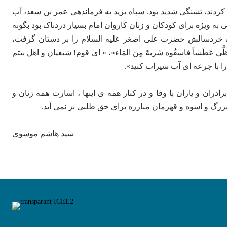
ردند، تشنگی شدید بود. سپاه یزید به فرماندهی عمر بن سعد، آب
 به ویژه برای کودکان و زنان کاروان امام بسیار دردناک بود بگونه
دک خردسالش حضرت علی اصغر علیه السلام را بر دستان گرفت،
ُ یَتَلَظَّى عَطَشاً فاسقُوه شَربهً مِنَ المَاء»، « اى قوم! شیعیان و اهل بیتم
را با جرعه ای آب سیراب کنید».
ان و یاران با وفا و در کنار همه ی اینها ، اسارت همه زنان و
زرگ و اسوه و قهرمان مبارزه برای حق طلبی بر نمی آید.
سید هاشم موسوی