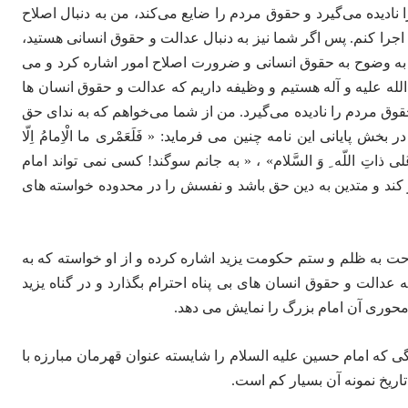
 نادیده می‌گیرد و حقوق مردم را ضایع می‌کند، من به دنبال اصلاح
جرا کنم. پس اگر شما نیز به دنبال عدالت و حقوق انسانی هستید،
ند به وضوح به حقوق انسانی و ضرورت اصلاح امور اشاره کرد و می
الله علیه و آله هستیم و وظیفه داریم که عدالت و حقوق انسان ها
حقوق مردم را نادیده می‌گیرد. من از شما می‌خواهم که به ندای حق
ش پایانی این نامه چنین می فرماید: « فَلَعَمْری ما الْاِمامُ اِلّا
سُ نَفْسَهُ عَلی ذاتِ اللّه ِ وَ السَّلام» ، « به جانم سوگند! کسی نمی تواند امام
 کند و متدین به دین حق باشد و نفسش را در محدوده خواسته های
راحت به ظلم و ستم حکومت یزید اشاره کرده و از او خواسته که به
عدالت و حقوق انسان های بی پناه احترام بگذارد و در گناه یزید
محوری آن امام بزرگ را نمایش می دهد.
 که امام حسین علیه السلام را شایسته عنوان قهرمان مبارزه با
ریخ نمونه آن بسیار کم است.