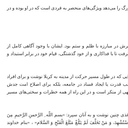
رگ را می‌دهد ویژگی‌های منحصر به فردی است که در او بوده و در
 در مبارزه با ظلم و ستم بود. ایشان با وجود آگاهی کامل از
تا با فداکاری و از خود گذشتگی، قیام خود در برابر استبداد و
ایی که در طول مسیر حرکت از مدینه به کربلا نوشت و برای افراد
ب قدرت یا ایجاد فساد در جامعه، بلکه برای اصلاح امت جدش
 نهی از منکر است و در این راه از همه خطرات و سختی‌های مسیر
نین نوشت و به آنان سپرد: «بسم اللّه ِ الرَّحمنِ الرَّحیمِ مِنَ
سْتُشْهِدَ، وَ مَنْ تَخَلَّفَ لَمْ یَبْلُغْ مَبْلَغَ الْفَتْحِ وَ السَّلام» ، «بنام خداوند