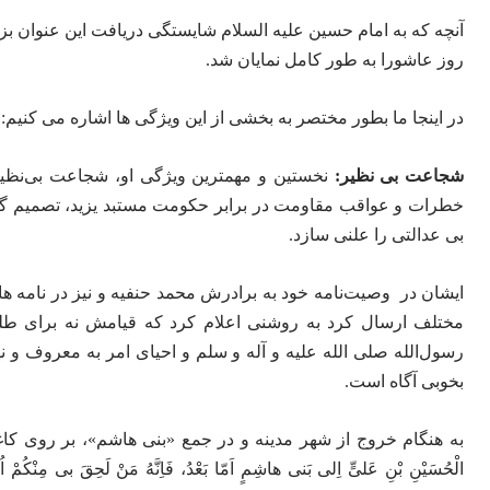
آنچه که به امام حسین علیه السلام شایستگی دریافت این عنوان بز
روز عاشورا به طور کامل نمایان شد.
در اینجا ما بطور مختصر به بخشی از این ویژگی ها اشاره می کنیم:
شجاعت بی نظیر:
نخستین و مهمترین ویژگی او، شجاعت بی‌نظیرش
خطرات و عواقب مقاومت در برابر حکومت مستبد یزید، تصمیم گرفت 
بی عدالتی را علنی سازد.
ایشان در وصیت‌نامه خود به برادرش محمد حنفیه و نیز در نامه ه
مختلف ارسال کرد به روشنی اعلام کرد که قیامش نه برای طل
رسول‌الله صلی الله علیه و آله و سلم و احیای امر به معروف و
بخوبی آگاه است.
به هنگام خروج از شهر مدینه و در جمع «بنی هاشم»، بر روی کاغذی چ
الْحُسَیْنِ بْنِ عَلیٍّ اِلی بَنی هاشِمٍ اَمّا بَعْدُ، فَاِنَّهُ مَنْ لَحِقَ بی مِنْکُمْ اُ