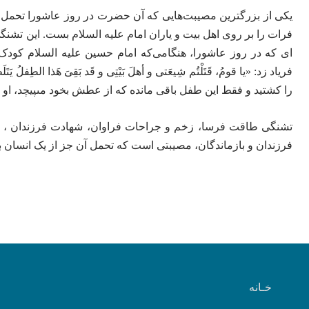
یکی از بزرگترین مصیبت‌هایی که آن حضرت در روز عاشورا تحمل ک
فرات را بر روی اهل بیت و یاران امام علیه السلام بست. این تشنگی
ای که در روز عاشورا، هنگامی‌که امام حسین علیه السلام کو
فریاد زد: «یا قومُ، قَتَلْتُم شِیعَتی و أهلَ بَیْتِی و قَد بَقِیَ هَذا الطِفل
را کشتید و فقط این طفل باقى مانده که از عطش بخود مى‏پیچد، او 
تشنگی طاقت فرسا، زخم و جراحات فراوان، شهادت فرزندان ، برادر
فرزندان و بازماندگان، مصیبتی است که تحمل آن جز از یک انسان ب
خـانه