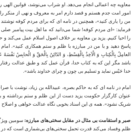
معاویه چه اعمالی انجام می‌دهد. او شراب می‌نوشد، قوانین الهی را
امور امت جدم هستم و قصد دارم امر به معروف و نهی از منکر را ا
من را یاری کنید»، همچنین در نامه‌ ای که برای مردم کوفه نوشت
فرماید: «ای مردم کوفه! شما می‌دانید که ما اهل بیت پیامبر صلی 
را احیا کنیم. یزید بن معاویه بر خلاف اصول اسلام عمل می‌کند و 
پاسخ دهید و با من در مبارزه با ظلم و ستم همکاری کنید». امام در بخ
العامِلُ بِالْکِتابِ وَ الْآخِذُ بِالْقِسْطِ، وَ الدّائِنُ بِالْحَقِّ وَ الْحابِ
باشد مگر این که به کتاب خدا، قرآن عمل کند و طبق عدالت رفتار
خدا حَبْس نماید و تسلیم بی چون و چرای خداوند باشد».
امام در نامه ‌ای که به حاکم بصره، عبیدالله بن زیاد، نوشت با ص
عنوان کارگزار حکومت یزید دست از این ظلم و ستم برداشته و به 
شریک نشود». همه ی این اسناد بخوبی نگاه عدالت خواهی و اصلاح 
صبر و استقامت بی مثال در مقابل سختی‌های مبارزه:
سومین ویژگی
ظلم وفساد می‌کند قدرت تحمل سختی‌های بی‌شماری است که در تا