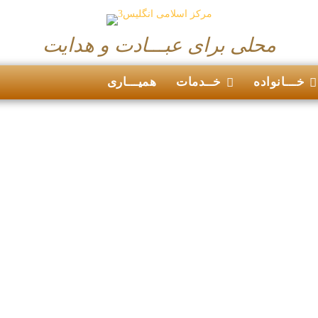
محلی برای عبـــادت و هدایت
خـــانواده
خــدمات
همیـــاری