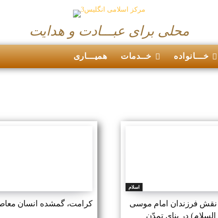
محلی برای عبـــادت و هدایت
خـــانواده
خــدمات
همیـــاری
اسلام
نقش فرزندان امام موسی
کرامت، گمشده انسان معاص
لسلام) در بنای تمدّن