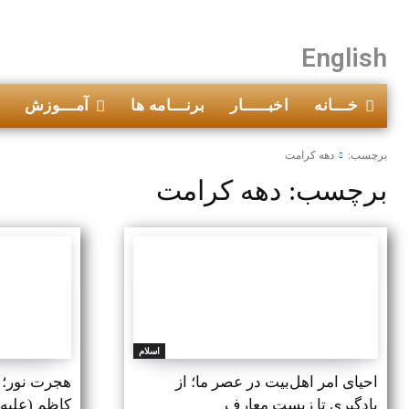
English
خـــانه
اخبـــــار
برنـــامه ها
آمـــوزش
برچسب:
دهه کرامت
برچسب:
دهه کرامت
اسلام
احیای امر اهل‌بیت در عصر ما؛ از
هجرت نور؛ 
یادگیری تا زیستِ معارف
کاظم (علیه ا