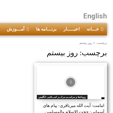
English
خـــانه
اخبـــــار
برنـــامه ها
آمـــوزش
برچسب:
روز بیستم
برچسب:
روز بیستم
رویدادها و مراســم مرکـــز اســـلامی انگلیس
امامت: آیت الله میرباقری- پیام های
آسمانی: حجت الاسلام والمسلمین