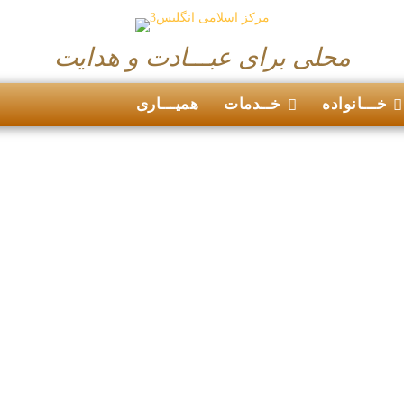
محلی برای عبـــادت و هدایت
خـــانواده
خــدمات
همیـــاری