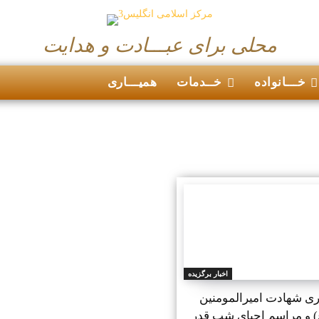
محلی برای عبـــادت و هدایت
خـــانواده
خــدمات
همیـــاری
اخبار برگزیده
ری شهادت امیرالمومنین
) و مراسم احیای شب قدر