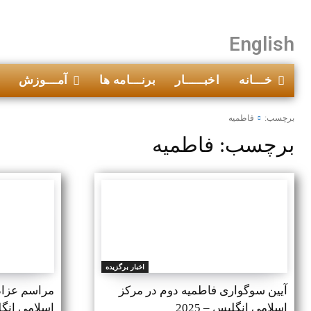
English
خـــانه
اخبـــــار
برنـــامه ها
آمـــوزش
برچسب:
فاطمیه
برچسب:
فاطمیه
اخبار برگزیده
آیین سوگواری فاطمیه دوم در مرکز
مراسم عزاد
اسلامی انگلیس – 2025
اسلامی انگلیس