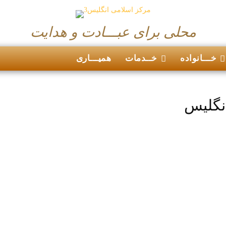
محلی برای عبـــادت و هدایت
خـــانواده
خــدمات
همیـــاری
نگلیس