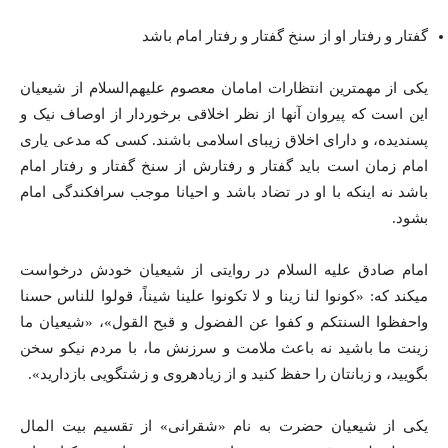
گفتار و رفتار او از سنخ گفتار و رفتار امام باشد
یکی از مهمترین انتظارات امامان معصوم علیهم‌السلام از شیعیان
این است که پیروان آنها از نظر اخلاقی برخوردار از اوصاف نیک و
پسندیده، و دارای اخلاق زیبای اسلامی باشند. کسی که مدعی یاری
امام زمان است باید گفتار و رفتارش از سنخ گفتار و رفتار امام
باشد نه اینکه با او در تضاد باشد و احیانا موجب سرافکندگی امام
بشود.
امام صادق علیه ‎السلام در روایتی از شیعیان خودش درخواست
می‎کند که: «کونوا لنا زینا و لا تکونوا علینا شیناً، قولوا للناس حسنا
واحفظوا السنتکم و کفوا عن الفضول و قبح القول»، «شیعیان ما
زینت ما باشید نه باعث ملامت و سرزنش ما، با مردم نیکو سخن
بگویید، و زبانتان را حفظ کنید و از زیاده‎روی و زشت‎گویی بازدارید».
یکی از شیعیان حضرت به نام «شقرانی» از تقسیم بیت المال