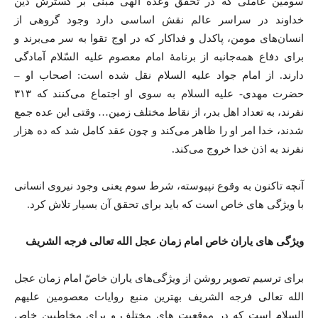
سومین عاملی که در تحقق وعده الهی مبنی بر گسترش دین
خداوند در سراسر عالم نقش اساسی دارد وجود گروهی از
انسان‌های مومن، پاکدل و فداکار که در اوج تقوا به سر می‌برند و
برای دفاع همه‌جانبه از برنامۀ امام معصوم علیه ‌السّلام آمادگی
دارند. از امام جواد علیه السلام نقل شده است: اصحاب او –
حضرت مهدی- علیه السلام به سوی او اجتماع می‌کنند که ۳۱۳
نفرند، به تعداد اهل بدر، از نقاط مختلف زمین… وقتی این عده جمع
شدند، خدا امر او را ظاهر می‌کند و چون عقد کامل شد که ده هزار
نفرند به اذن خدا خروج می‌کند.
آنچه تاکنون به وقوع نپیوسته، شرط سوم یعنی وجود نیروی انسانی
با ویژگی های خاص است که باید برای تحقق آن بسیار تلاش کرد.
ویژگی های یاران خاص امام زمان عجل الله تعالی فرجه الشریف
برای ترسیم تصویر روشن از ویژگی‌های یاران خاصّ امام زمان عجل
الله تعالی فرجه الشریف بهترین منبع روایات معصومین علیهم
السلام است که در موقعیت های مختلف و برای مخاطبین خاص