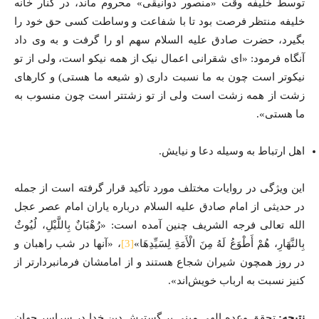
توسط خلیفه وقت «منصور دوانیقی» محروم ماند، در کنار خانه
خلیفه منتظر فرصت بود تا با شفاعت و وساطت کسی حق خود را
بگیرد، حضرت صادق علیه ‎السلام سهم او را گرفت و به وی داد
آنگاه فرمود: «ای شقرانی اعمال نیک از همه نیکو است، ولی از تو
نیکوتر است چون به ما نسبت داری (و شیعه ما هستی) و کارهای
زشت از همه زشت است ولی از تو زشت‎تر است چون منسوب به
ما هستی».
اهل ارتباط به وسیله دعا و نیایش.
این ویژگی در روایات مختلف مورد تأکید قرار گرفته است از جمله
در حدیثی از امام صادق علیه السلام درباره یاران امام عصر عجل
الله تعالی فرجه الشریف چنین آمده است: «رُهْبَانٌ بِاللَّيْلِ، لُيُوثٌ
بِالنَّهَارِ، هُمْ أَطْوَعُ لَهُ مِنَ الْأَمَةِ لِسَيِّدِهَا»
[3]
، «آنها در شب راهبان و
در روز همچون شیران شجاع هستند و از امامشان فرمانبردارتر از
کنیز نسبت به ارباب خویش‌اند».
نتیجه‌:
تحقق وعده الهی مبنی بر گسترش دین خدا در سراسر جهان