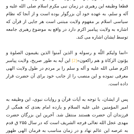
قطعا وظیفه این رهبری در زمان نبی مکرم اسلام صلی الله علیه و
آله و سلم، به عهده خود آن بزرگوار بوده است و از آنجا که نظام
سیاسی اسلام بر مفهوم ولایت مبتنی است هر جایی از قرآن که
اشاره به ولایت پیامبر اکرم دارد در واقع به موضوع رهبری جامعه
توسط ایشان اشاره می کند.
«انما ولیکم اللّه و رسوله و الذین آمنوا الذین یقیمون الصلوة و
یؤتون الزکاة و هم راکعون»
[2]
این آیه به طور صریح، ولایت پیامبر
اکرم صلی الله علیه و آله و سلم را بر مردم در طول ولایت الهی
معرفی نموده و این منصب را از جانب خود برای آن حضرت قرار
داده است.
پس از ایشان، با توجه به آیات قرآن و روایات نبوی، این وظیفه به
امیر المؤمنین علی علیه السلام و یازده امام بعدی که همگی از
فرزندان آن حضرت هستند منتقل شد. آخرین این بزرگان حضرت
مهدی عجل الله تعالی فرجه الشریف است که در سال ۲۵۵ ق قدم
به عرصه این عالم نهاد و در زمان مناسب به فرمان الهی ظهور