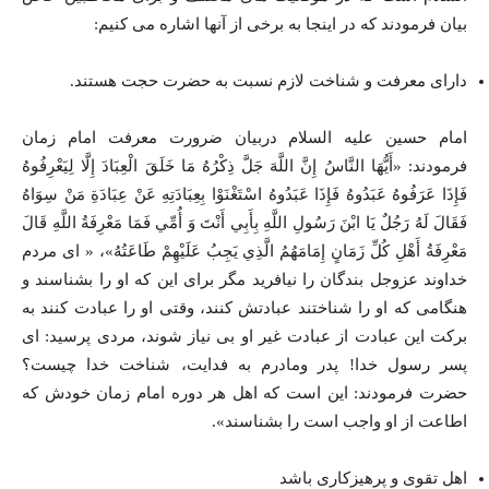
بیان فرمودند که در اینجا به برخی از آنها اشاره می کنیم:
دارای معرفت و شناخت لازم نسبت به حضرت حجت هستند.
امام حسین علیه السلام دربیان ضرورت معرفت امام زمان
فرمودند: «أَيُّهَا النَّاسُ إِنَّ اللَّهَ جَلَّ ذِكْرُهُ مَا خَلَقَ الْعِبَادَ إِلَّا لِيَعْرِفُوهُ
فَإِذَا عَرَفُوهُ عَبَدُوهُ فَإِذَا عَبَدُوهُ اسْتَغْنَوْا بِعِبَادَتِهِ عَنْ عِبَادَةِ مَنْ سِوَاهُ
فَقَالَ لَهُ رَجُلٌ يَا ابْنَ رَسُولِ اللَّهِ بِأَبِي أَنْتَ وَ أُمِّي فَمَا مَعْرِفَةُ اللَّهِ قَالَ
مَعْرِفَةُ أَهْلِ كُلِّ زَمَانٍ إِمَامَهُمُ الَّذِي يَجِبُ عَلَيْهِمْ طَاعَتُهُ»، « ای مردم
خداوند عزوجل بندگان را نیافرید مگر برای این که او را بشناسند و
هنگامی که او را شناختند عبادتش کنند، وقتی او را عبادت کنند به
برکت این عبادت از عبادت غیر او بی نیاز شوند، مردی پرسید: ای
پسر رسول خدا! پدر ومادرم به فدایت، شناخت خدا چیست؟
حضرت فرمودند: این است که اهل هر دوره امام زمان خودش که
اطاعت از او واجب است را بشناسند».
اهل تقوی و پرهیزکاری باشد