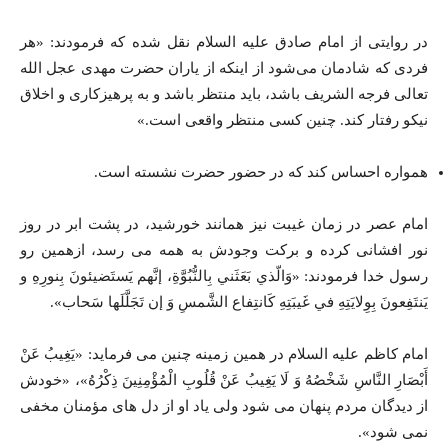
در روایتی از امام صادق علیه السلام نقل شده که فرمودند: «هر
فردی که شادمان می‌شود از اینکه از یاران حضرت مهدی عجل الله
تعالی فرجه الشریف باشد، باید منتظر باشد و به پرهیزکاری و اخلاق
نیکو رفتار کند. چنین کسی منتظر واقعی است.»
همواره احساس کند که در حضور حضرت نشسته است.
امام عصر در زمان غیبت نیز همانند خورشید، در پشت ابر در روز
نور افشانی کرده و برکت وجودش به همه می رسد، ازهمین رو
رسول خدا فرمودند: «وَالّذي بَعَثَني بِالنُّبُوَّةِ، إنَّهم يَستَضيئونَ بِنورِهِ و
يَنتَفِعونَ بِوِلايَتِهِ في غَيبَتِهِ كَانتِفاع الشَّمسِ وَ إن تَجَلَّلَها سَحاب».
امام کاظم علیه السلام در همین زمینه چنین می فرماید: «یَغِیبُ عَنْ
أَبْصَارِ النَّاسِ شَخْصُهُ وَ لَا یَغِیبُ عَنْ قُلُوبِ الْمُؤْمِنِینَ ذِکْرُهُ»، «خودش
از دیدگان مردم پنهان می شود ولی یاد او از دل های مؤمنان مخفی
نمی شود».