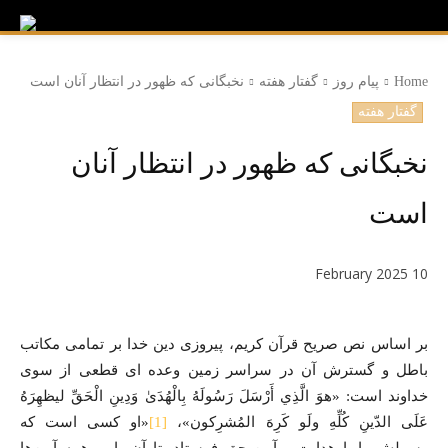
Home
پیام روز
گفتار هفته
نخبگانی که ظهور در انتظار آنان است
گفتار هفته
نخبگانی که ظهور در انتظار آنان
است
10 February 2025
بر اساس نص صریح قرآن کریم، پیروزی دین خدا بر تمامی مکاتب
باطل و گسترش آن در سراسر زمین وعده ای قطعی از سوی
خداوند است: «هوَ الَّذِي أَرْسَلَ رَسُولَهُ بِالْهُدَىٰ وَدِينِ الْحَقِّ لیظهِرَهُ
عَلَی الدّینِ کُلِّهِ ولَو کَرِهَ المُشرِکون»،
[1]
«او کسی است که