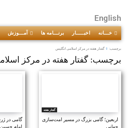
English
خـــانه
اخبـــــار
برنـــامه ها
آمـــوزش
برچسب:
گفتار هفته در مرکز اسلامی انگلیس
برچسب:
گفتار هفته در مرکز اسلا
گفتار هفته
اربعین؛ گامی بزرگ در مسیر امت‌سازی
گامی در ژرف
جهانی
امام حسین (