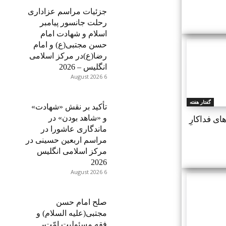
جزئیات مراسم عزاداری
رحلت جانسور پیامبر
اسلام و شهادت امام
حسن مجتبی(ع) و امام
رضا(ع)در مرکز اسلامی
انگلیس – 2026
6 August 2026
گفتار هفته
تأکید بر نقش «شهادت»
و «شاهد بودن» در
ی فداکارِ
ماندگاری عاشورا در
مراسم اربعین حسینی در
مرکز اسلامی انگلیس
2026
6 August 2026
صلح امام حسن
مجتبی(علیه السلام) و
فقه مسئولیت امّت-