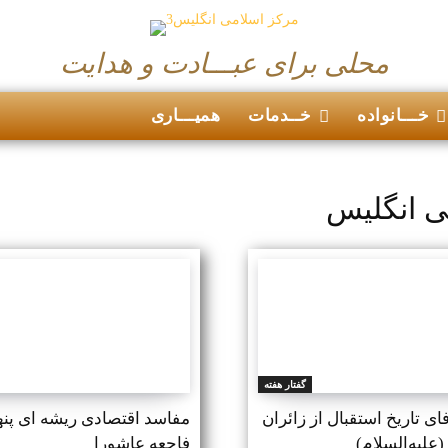
محلی برای عبـــادت و هدایت
خـــانواده
خــدمات
همیـــاری
می انگلیس
گفتار هفته
ای تاریخ استقبال از زائران
مفاسد اقتصادی ریشه ای پنه
علیه‌السلام)
فاجعه عاشورا